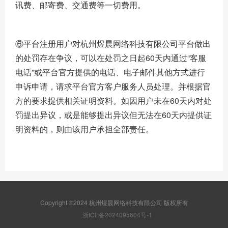
讯费、邮寄费、交通费等一切费用。
⑥平台注册用户对杭州煜晨网络科技有限公司平台做出
的处罚存在争议，可以在处罚之日起60天内通过“客服
电话”或平台官方提供的电话、电子邮件其他方式进行
申诉申请，请求平台官方客户服务人员处理。并根据官
方的要求提供相关证明资料。如因用户未在60天内对处
罚提出异议，或是能够提出异议但无法在60天内提供证
明资料的，则由该用户承担全部责任。
Copyright ©2024 杭州煜晨网络科技有限公司 版权所有
浙ICP备2024095604号-1